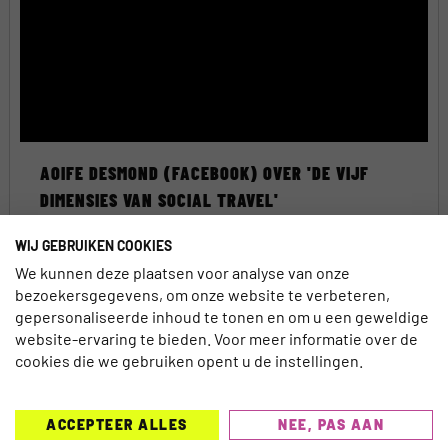
AOIFE DESMOND (FACEBOOK) OVER 'DE VIJF
DIMENSIES VAN SOCIAL TRAVEL'
Isabel Mosk
31 januari 2013
WIJ GEBRUIKEN COOKIES
We kunnen deze plaatsen voor analyse van onze
bezoekersgegevens, om onze website te verbeteren,
gepersonaliseerde inhoud te tonen en om u een geweldige
website-ervaring te bieden. Voor meer informatie over de
DESTINATIEMARKETING
cookies die we gebruiken opent u de instellingen.
ACCEPTEER ALLES
NEE, PAS AAN