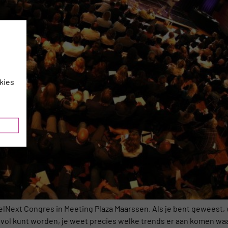
kies
elNext Congres in Meeting Plaza Maarssen. Als je bent gewees
svol kunt worden, je weet precies welke trends er aan komen waa