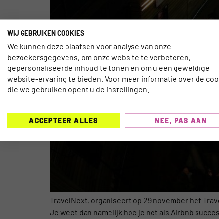
WIJ GEBRUIKEN COOKIES
We kunnen deze plaatsen voor analyse van onze
bezoekersgegevens, om onze website te verbeteren,
gepersonaliseerde inhoud te tonen en om u een geweldige
website-ervaring te bieden. Voor meer informatie over de coo
die we gebruiken opent u de instellingen.
ACCEPTEER ALLES
NEE, PAS AAN
TravelNext, organiseert op 29 november het Trav
Je weet dan namelijk hoe je net als Airbnb succe