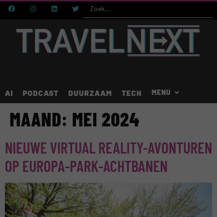
AI
PODCAST
DUURZAAM
TECH
MAAND:
MEI 2024
NIEUWE VIRTUAL REALITY-AVONTUREN
OP EUROPA-PARK-ACHTBANEN