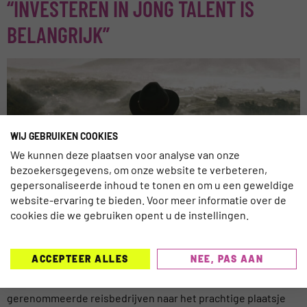
“INVESTEREN IN JONG TALENT IS
BELANGRIJK”
WIJ GEBRUIKEN COOKIES
We kunnen deze plaatsen voor analyse van onze
bezoekersgegevens, om onze website te verbeteren,
gepersonaliseerde inhoud te tonen en om u een geweldige
website-ervaring te bieden. Voor meer informatie over de
cookies die we gebruiken opent u de instellingen.
ACCEPTEER ALLES
NEE, PAS AAN
De Reiswerk Travel Challenge komt er weer aan. Van 28 mei
tot en met 1 juni reizen 64 studenten en experts van
gerenommeerde reisbedrijven naar het prachtige plaatsje