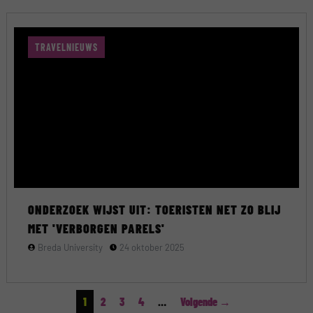
TRAVELNIEUWS
ONDERZOEK WIJST UIT: TOERISTEN NET ZO BLIJ
MET 'VERBORGEN PARELS'
Breda University
24 oktober 2025
1
2
3
4
…
Volgende →