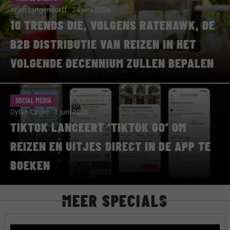
Arjen Lutgendorff
24 juni 2026
10 TRENDS DIE, VOLGENS RATEHAWK, DE
B2B DISTRIBUTIE VAN REIZEN IN HET
VOLGENDE DECENNIUM ZULLEN BEPALEN
SOCIAL MEDIA
Dylan Cinjee
1 juni 2026
TIKTOK LANCEERT ‘TIKTOK GO’ OM
REIZEN EN UITJES DIRECT IN DE APP TE
BOEKEN
MEER SPECIALS