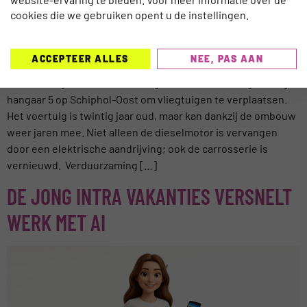
cookies die we gebruiken opent u de instellingen.
ACCEPTEER ALLES
NEE, PAS AAN
Transavia heeft een oude dieseltruck laten ombouwen tot
een volledig elektrisch voertuig. De truck wordt ingezet bij
hangaar 5 op Schiphol-Oost om vliegtuigen te verplaatsen.
Het voertuig is twintig jaar oud, maar kan dankzij de ombouw
weer jaren mee. Niet alleen de dieselmotor is vervangen
door een elektrische aandrijving; ook de carrosserie is
vernieuwd. Verduurzaming […]
DE JONG INTRA VAKANTIES VERSNELT
WERK MET AI