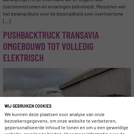
toeristenstromen en ervaringen beïnvloedt. Misschien wel
het belangrijkste voor de bezorgdheid over overtoerisme
[…]
PUSHBACKTRUCK TRANSAVIA
OMGEBOUWD TOT VOLLEDIG
ELEKTRISCH
WIJ GEBRUIKEN COOKIES
We kunnen deze plaatsen voor analyse van onze
bezoekersgegevens, om onze website te verbeteren,
gepersonaliseerde inhoud te tonen en om u een geweldige
website-ervaring te bieden. Voor meer informatie over de