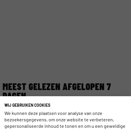
MEEST GELEZEN AFGELOPEN 7
DAGEN
WIJ GEBRUIKEN COOKIES
TECHNOLOGIE
We kunnen deze plaatsen voor analyse van onze
EGYPTE LANCEERT NIEUW DIGITAAL
bezoekersgegevens, om onze website te verbeteren,
VISUMSYSTEEM
gepersonaliseerde inhoud te tonen en om u een geweldige