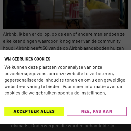
Airbnb, ik ben er dol op, op de een of andere manier doen ze
elke keer dingen waardoor ik nog meer van de community
houd! Airbnb heeft 50 van de op Airbnb aangeboden huizen
omgetoverd tot huizen voor de ultieme en meest zorgeloze
WIJ GEBRUIKEN COOKIES
reizigers, vogels. En dat onder de fantastische naar: Birdbnb.
We kunnen deze plaatsen voor analyse van onze
Als je het […]
bezoekersgegevens, om onze website te verbeteren,
gepersonaliseerde inhoud te tonen en om u een geweldige
website-ervaring te bieden. Voor meer informatie over de
cookies die we gebruiken opent u de instellingen.
TRAVELNEXT is hét leading kennisplatform voor de
gehele reisbranche, met een focus op de laatste
ACCEPTEER ALLES
NEE, PAS AAN
updates en ontwikkelingen binnen de (online)
reismarkt.
Onderwerpen die worden behandeld zijn