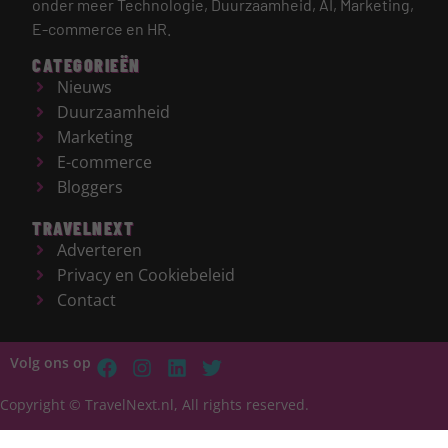
onder meer Technologie, Duurzaamheid, AI, Marketing,
E-commerce en HR.
CATEGORIEËN
Nieuws
Duurzaamheid
Marketing
E-commerce
Bloggers
TRAVELNEXT
Adverteren
Privacy en Cookiebeleid
Contact
Volg ons op
Copyright © TravelNext.nl, All rights reserved.