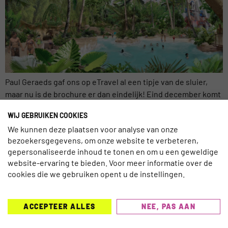
Paul Geraeds gaf ons op eTravel al een tipje van de sluier,
maar nu is de brochure er dan eindelijk! Eind december komt
de nieuwe Center Parcs-brochure uit. Al jarenlang denkt het
WIJ GEBRUIKEN COOKIES
marketingteam na over de keuze van de foto’s en over de
We kunnen deze plaatsen voor analyse van onze
formulering van de unieke punten van elk park. Dit jaar ging
bezoekersgegevens, om onze website te verbeteren,
het […]
gepersonaliseerde inhoud te tonen en om u een geweldige
website-ervaring te bieden. Voor meer informatie over de
cookies die we gebruiken opent u de instellingen.
TRAVELNEXT is hét leading kennisplatform voor de
ACCEPTEER ALLES
NEE, PAS AAN
gehele reisbranche, met een focus op de laatste