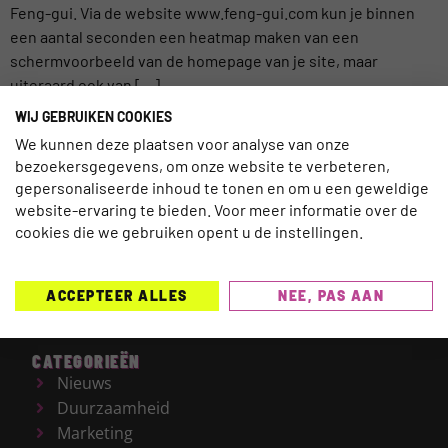
Feng-gui. Via de website www.feng-gui.com kun je binnen
een aantal seconden een heatmap maken van een
schermvoorbeeld van de homepage van je site, maar
uiteraard ook van […]
WIJ GEBRUIKEN COOKIES
We kunnen deze plaatsen voor analyse van onze
bezoekersgegevens, om onze website te verbeteren,
gepersonaliseerde inhoud te tonen en om u een geweldige
TRAVELNEXT is hét leading kennisplatform voor de
website-ervaring te bieden. Voor meer informatie over de
gehele reisbranche, met een focus op de laatste
cookies die we gebruiken opent u de instellingen.
updates en ontwikkelingen binnen de (online)
reismarkt.
Onderwerpen die worden behandeld zijn
ACCEPTEER ALLES
NEE, PAS AAN
onder meer Technologie, Duurzaamheid, AI, Marketing,
E-commerce en HR.
CATEGORIEËN
Nieuws
Duurzaamheid
Marketing