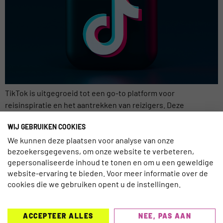
TikTok is uitgegroeid tot een go-to platform voor
reisinspiratie en het aantrekken van reizigers. Deze
ontwikkeling werd besproken tijdens de ITB in Berlijn,
WIJ GEBRUIKEN COOKIES
waarbij experts van TikTok en het reisbedrijf Dertour hun
We kunnen deze plaatsen voor analyse van onze
inzichten deelden over hoe TikTok invloed heeft op de
bezoekersgegevens, om onze website te verbeteren,
reisindustrie. Mensen zitten gemiddeld 100 minuten per dag
gepersonaliseerde inhoud te tonen en om u een geweldige
op TikTok en zijn steeds meer […]
website-ervaring te bieden. Voor meer informatie over de
cookies die we gebruiken opent u de instellingen.
ACCEPTEER ALLES
NEE, PAS AAN