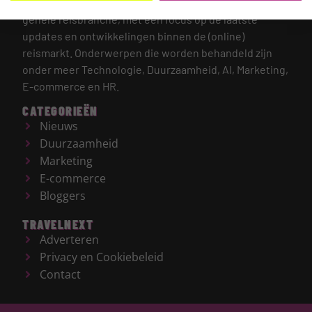
TRAVELNEXT is hét leading kennisplatform voor de
gehele reisbranche, met een focus op de laatste
updates en ontwikkelingen binnen de (online)
reismarkt.
Onderwerpen die worden behandeld zijn
onder meer Technologie, Duurzaamheid, AI, Marketing,
E-commerce en HR.
CATEGORIEËN
Nieuws
Duurzaamheid
Marketing
E-commerce
Bloggers
TRAVELNEXT
Adverteren
Privacy en Cookiebeleid
Contact