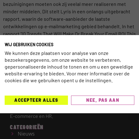
bezuinigingen moeten ook zij veelal meer realiseren met
minder middelen. Dit stelt Lyris in een onlangs uitgebracht
rapport, waarin de software-aanbieder de laatste
ontwikkelingen op e-mailmarketing gebied behandelt. In het
rapport ’10 Trends That Will Make Or Break Your Email ROI This
Year’ gaat Lyris in op […]
WIJ GEBRUIKEN COOKIES
We kunnen deze plaatsen voor analyse van onze
bezoekersgegevens, om onze website te verbeteren,
gepersonaliseerde inhoud te tonen en om u een geweldige
website-ervaring te bieden. Voor meer informatie over de
TRAVELNEXT is hét leading kennisplatform voor de
cookies die we gebruiken opent u de instellingen.
gehele reisbranche, met een focus op de laatste
updates en ontwikkelingen binnen de (online)
ACCEPTEER ALLES
NEE, PAS AAN
reismarkt.
Onderwerpen die worden behandeld zijn
onder meer Technologie, Duurzaamheid, AI, Marketing,
E-commerce en HR.
CATEGORIEËN
Nieuws