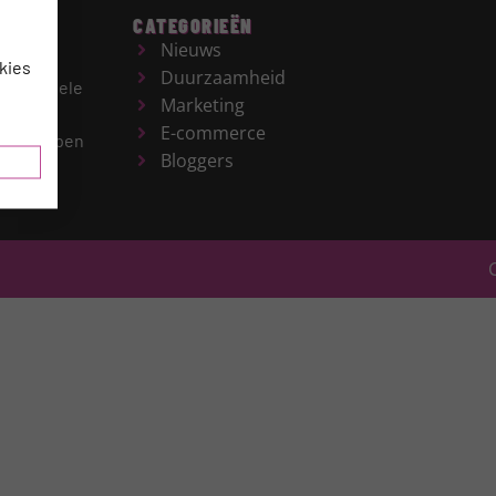
CATEGORIEËN
Nieuws
kies
Duurzaamheid
r de gehele
Marketing
es en
E-commerce
derwerpen
Bloggers
gie,
R.