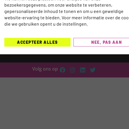
bezoekersgegevens, om onze website te verbeteren,
gepersonaliseerde inhoud te tonen en om u een geweldige
website-ervaring te bieden. Voor meer informatie over de coo
TRAVELNEXT is hét leading kennisplatform voo
die we gebruiken opent u de instellingen.
reisbranche, met een focus op de laatste updat
ontwikkelingen binnen de (online) reismarkt.
On
ACCEPTEER ALLES
NEE, PAS AAN
die worden behandeld zijn onder meer Technolo
Duurzaamheid, AI, Marketing, E-commerce en H
Volg ons op