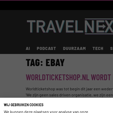
AI
PODCAST
DUURZAAM
TECH
S
TAG:
EBAY
WORLDTICKETSHOP.NL WORDT 
Worldticketshop was tot begin dit jaar een wede
‘We zijn geen sales driven organisatie, we zijn e
zogenoemde ‘secundaire’ online-ticketverkoper e
WIJ GEBRUIKEN COOKIES
We kunnen deze plaatsen voor analyse van onze