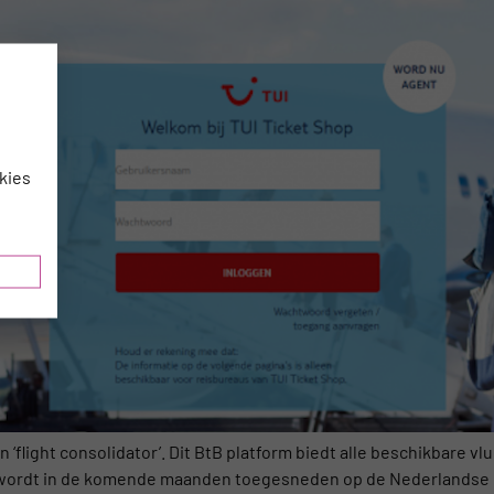
kies
 ‘flight consolidator’. Dit BtB platform biedt alle beschikbare v
m wordt in de komende maanden toegesneden op de Nederlandse m