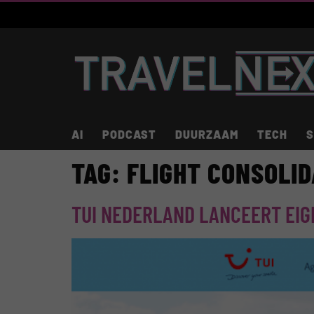
AI
PODCAST
DUURZAAM
TECH
S
TAG:
FLIGHT CONSOLI
TUI NEDERLAND LANCEERT EIG