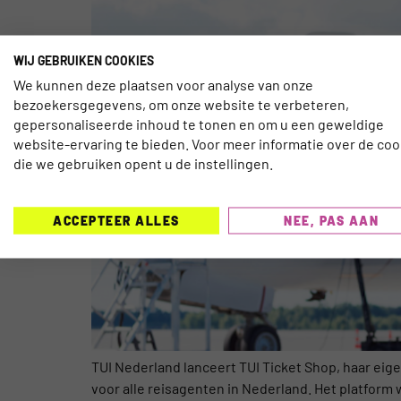
WIJ GEBRUIKEN COOKIES
We kunnen deze plaatsen voor analyse van onze
bezoekersgegevens, om onze website te verbeteren,
gepersonaliseerde inhoud te tonen en om u een geweldige
website-ervaring te bieden. Voor meer informatie over de coo
die we gebruiken opent u de instellingen.
ACCEPTEER ALLES
NEE, PAS AAN
TUI Nederland lanceert TUI Ticket Shop, haar eigen
voor alle reisagenten in Nederland. Het platfor