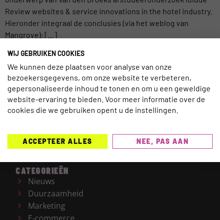
Review websites & service innovations in the hotel industry.
Hieronder integraal de conclusies (via het weblog van
Mangrove): […]
WIJ GEBRUIKEN COOKIES
We kunnen deze plaatsen voor analyse van onze
bezoekersgegevens, om onze website te verbeteren,
gepersonaliseerde inhoud te tonen en om u een geweldige
TRAVELNEXT is hét leading kennisplatform voor de
website-ervaring te bieden. Voor meer informatie over de
gehele reisbranche, met een focus op de laatste
cookies die we gebruiken opent u de instellingen.
updates en ontwikkelingen binnen de (online)
reismarkt.
Onderwerpen die worden behandeld zijn
onder meer Technologie, Duurzaamheid, AI, Marketing,
ACCEPTEER ALLES
NEE, PAS AAN
E-commerce en HR.
CATEGORIEËN
Nieuws
Duurzaamheid
Marketing
E-commerce