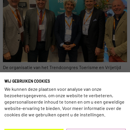
De organisatie van het Trendcongres Toerisme en Vrijetijd
2025, dat vandaag plaatsvond bij de Breda University of
Applied Sciences, kan terugkijken op een geslaagde editie.
WIJ GEBRUIKEN COOKIES
Met bezoekers uit alle hoeken van de sector werd er dieper
We kunnen deze plaatsen voor analyse van onze
ingegaan op het thema ‘Toerisme in Transformatie: Business
bezoekersgegevens, om onze website te verbeteren,
gepersonaliseerde inhoud te tonen en om u een geweldige
as Unusual’. Foto: Perry Hobson, Stanislav Ivanov, Marco van
website-ervaring te bieden. Voor meer informatie over de
Leeuwen, Willy […]
cookies die we gebruiken opent u de instellingen.