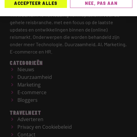
ACCEPTEER ALLES
NEE, PAS AAN
TRAVELNEXT is hét leading kennisplatform voor de
gehele reisbranche, met een focus op de laatste
updates en ontwikkelingen binnen de (online)
reismarkt.
Onderwerpen die worden behandeld zijn
onder meer Technologie, Duurzaamheid, AI, Marketing,
E-commerce en HR.
CATEGORIEËN
Nieuws
Duurzaamheid
Marketing
E-commerce
Bloggers
TRAVELNEXT
Adverteren
Privacy en Cookiebeleid
Contact