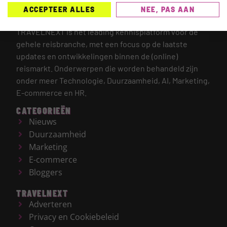
ACCEPTEER ALLES
NEE, PAS AAN
TRAVELNEXT is hét leading kennisplatform voor de
gehele reisbranche, met een focus op de laatste
updates en ontwikkelingen binnen de (online)
reismarkt.
Onderwerpen die worden behandeld zijn
onder meer Technologie, Duurzaamheid, AI, Marketing,
E-commerce en HR.
CATEGORIEËN
Nieuws
Duurzaamheid
Marketing
E-commerce
Bloggers
TRAVELNEXT
Adverteren
Privacy en Cookiebeleid