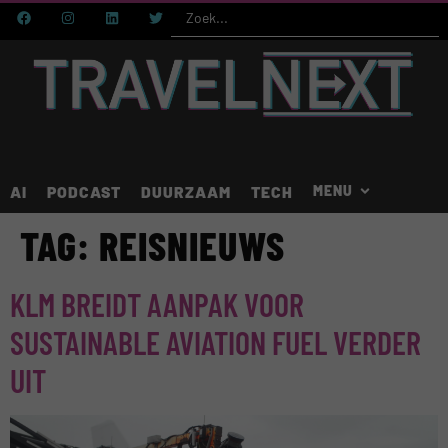
AI
PODCAST
DUURZAAM
TECH
TAG:
REISNIEUWS
KLM BREIDT AANPAK VOOR
SUSTAINABLE AVIATION FUEL VERDER
UIT