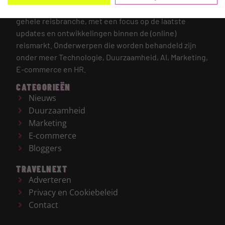
TRAVELNEXT is hét leading kennisplatform voor de
gehele reisbranche, met een focus op de laatste
updates en ontwikkelingen binnen de (online)
reismarkt.
Onderwerpen die worden behandeld zijn
onder meer Technologie, Duurzaamheid, AI, Marketing,
E-commerce en HR.
CATEGORIEËN
Nieuws
Duurzaamheid
Marketing
E-commerce
Bloggers
TRAVELNEXT
Adverteren
Privacy en Cookiebeleid
Contact