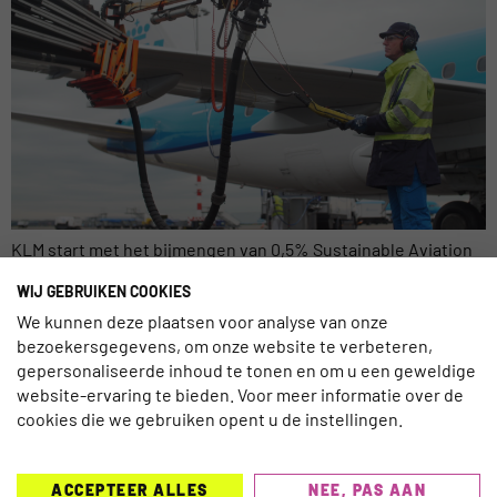
KLM start met het bijmengen van 0,5% Sustainable Aviation
Fuel (SAF) voor vluchten die vertrekken vanaf Amsterdam.
WIJ GEBRUIKEN COOKIES
Daarnaast zal KLM haar klanten vanaf donderdag 13 januari de
We kunnen deze plaatsen voor analyse van onze
mogelijkheid bieden om daar bovenop een hoeveelheid
bezoekersgegevens, om onze website te verbeteren,
duurzame brandstof in te kopen. KLM wil op deze manier de
gepersonaliseerde inhoud te tonen en om u een geweldige
markt voor SAF verder stimuleren. Het reizen moet in de […]
website-ervaring te bieden. Voor meer informatie over de
cookies die we gebruiken opent u de instellingen.
ACCEPTEER ALLES
NEE, PAS AAN