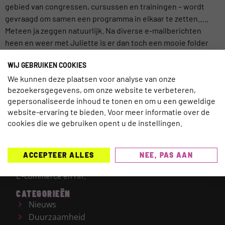
gebied van congressen, cursussen en trainingen – wordt
gevraagd om samen een programma in elkaar te zetten…..
Meteen ja zeggen natuurlijk. Na diverse e-mailberichten
heen en weer met Juliette is er dan toch een mooie folder
tot stand gekomen: Van bezoeker tot […]
WIJ GEBRUIKEN COOKIES
We kunnen deze plaatsen voor analyse van onze
bezoekersgegevens, om onze website te verbeteren,
gepersonaliseerde inhoud te tonen en om u een geweldige
website-ervaring te bieden. Voor meer informatie over de
TRAVELNEXT is hét leading kennisplatform voor de
cookies die we gebruiken opent u de instellingen.
gehele reisbranche, met een focus op de laatste
updates en ontwikkelingen binnen de (online)
reismarkt.
Onderwerpen die worden behandeld zijn
ACCEPTEER ALLES
NEE, PAS AAN
onder meer Technologie, Duurzaamheid, AI, Marketing,
E-commerce en HR.
CATEGORIEËN
Nieuws
Duurzaamheid