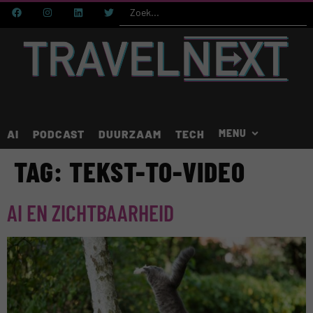
AI
PODCAST
DUURZAAM
TECH
TAG:
TEKST-TO-VIDEO
AI EN ZICHTBAARHEID