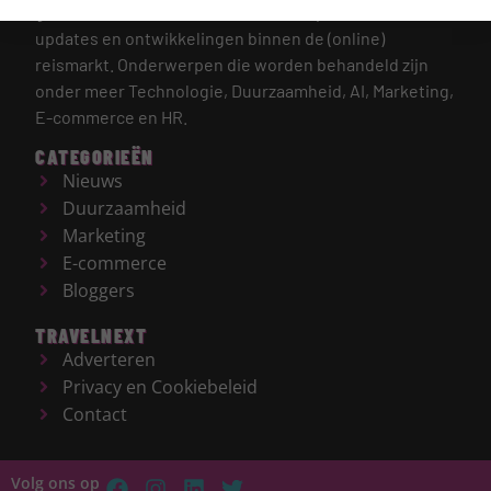
gehele reisbranche, met een focus op de laatste
updates en ontwikkelingen binnen de (online)
reismarkt.
Onderwerpen die worden behandeld zijn
onder meer Technologie, Duurzaamheid, AI, Marketing,
E-commerce en HR.
CATEGORIEËN
Nieuws
Duurzaamheid
Marketing
E-commerce
Bloggers
TRAVELNEXT
Adverteren
Privacy en Cookiebeleid
Contact
Volg ons op