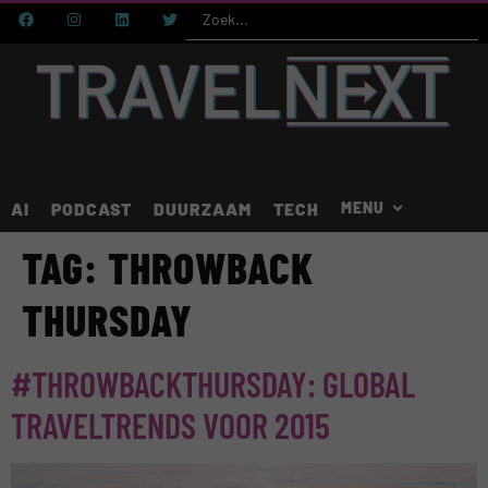
AI
PODCAST
DUURZAAM
TECH
TAG:
THROWBACK
THURSDAY
#THROWBACKTHURSDAY: GLOBAL
TRAVELTRENDS VOOR 2015