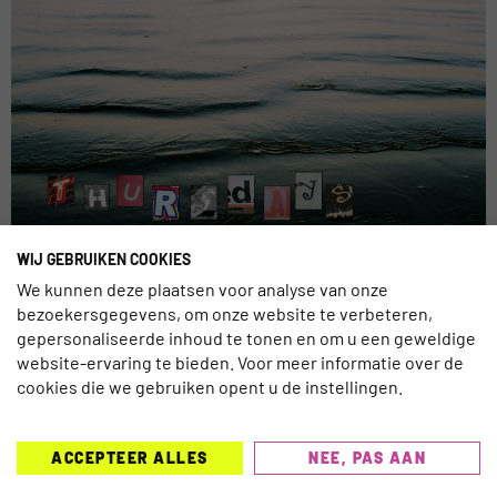
ThrowbackThursday bij TravelNext ; we blikken terug naar
WIJ GEBRUIKEN COOKIES
voorgaande blogs! We zijn nu ruim over de helft van het jaar
We kunnen deze plaatsen voor analyse van onze
en vandaag kijken we terug naar de Global Traveltrends voor
bezoekersgegevens, om onze website te verbeteren,
2015.
gepersonaliseerde inhoud te tonen en om u een geweldige
website-ervaring te bieden. Voor meer informatie over de
cookies die we gebruiken opent u de instellingen.
ACCEPTEER ALLES
NEE, PAS AAN
TRAVELNEXT is hét leading kennisplatform voor de
gehele reisbranche, met een focus op de laatste