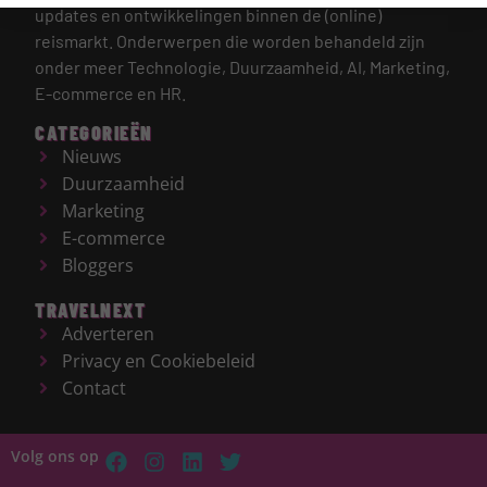
updates en ontwikkelingen binnen de (online)
reismarkt.
Onderwerpen die worden behandeld zijn
onder meer Technologie, Duurzaamheid, AI, Marketing,
E-commerce en HR.
CATEGORIEËN
Nieuws
Duurzaamheid
Marketing
E-commerce
Bloggers
TRAVELNEXT
Adverteren
Privacy en Cookiebeleid
Contact
Volg ons op