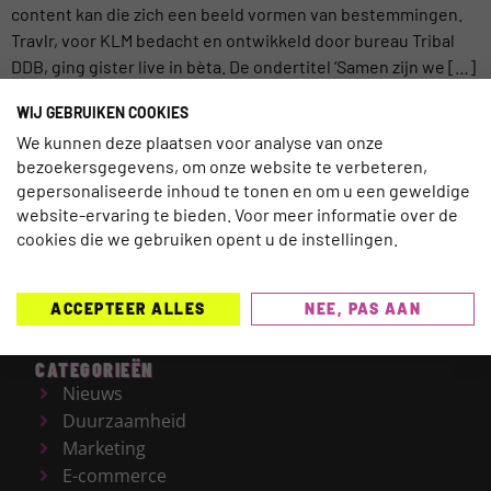
content kan die zich een beeld vormen van bestemmingen.
Travlr, voor KLM bedacht en ontwikkeld door bureau Tribal
DDB, ging gister live in bèta. De ondertitel ‘Samen zijn we […]
WIJ GEBRUIKEN COOKIES
We kunnen deze plaatsen voor analyse van onze
bezoekersgegevens, om onze website te verbeteren,
gepersonaliseerde inhoud te tonen en om u een geweldige
TRAVELNEXT is hét leading kennisplatform voor de
website-ervaring te bieden. Voor meer informatie over de
gehele reisbranche, met een focus op de laatste
cookies die we gebruiken opent u de instellingen.
updates en ontwikkelingen binnen de (online)
reismarkt.
Onderwerpen die worden behandeld zijn
onder meer Technologie, Duurzaamheid, AI, Marketing,
ACCEPTEER ALLES
NEE, PAS AAN
E-commerce en HR.
CATEGORIEËN
Nieuws
Duurzaamheid
Marketing
E-commerce