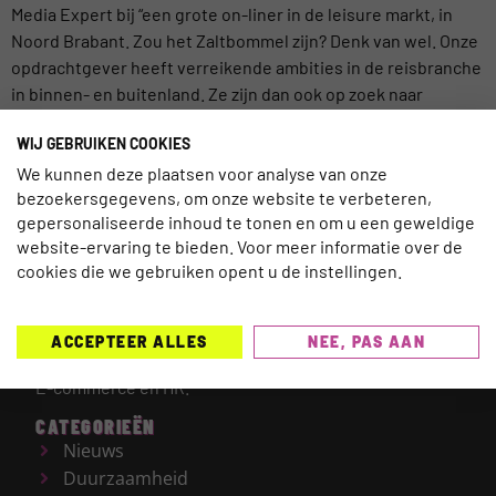
Media Expert bij “een grote on-liner in de leisure markt, in
Noord Brabant. Zou het Zaltbommel zijn? Denk van wel. Onze
opdrachtgever heeft verreikende ambities in de reisbranche
in binnen- en buitenland. Ze zijn dan ook op zoek naar
mensen die het een uitdaging vinden om […]
WIJ GEBRUIKEN COOKIES
We kunnen deze plaatsen voor analyse van onze
bezoekersgegevens, om onze website te verbeteren,
gepersonaliseerde inhoud te tonen en om u een geweldige
website-ervaring te bieden. Voor meer informatie over de
TRAVELNEXT is hét leading kennisplatform voor de
cookies die we gebruiken opent u de instellingen.
gehele reisbranche, met een focus op de laatste
updates en ontwikkelingen binnen de (online)
reismarkt.
Onderwerpen die worden behandeld zijn
ACCEPTEER ALLES
NEE, PAS AAN
onder meer Technologie, Duurzaamheid, AI, Marketing,
E-commerce en HR.
CATEGORIEËN
Nieuws
Duurzaamheid