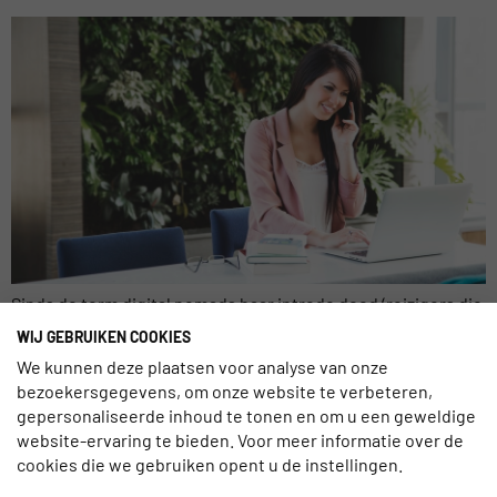
Sinds de term digital nomads haar intrede deed (reizigers die
overal ter wereld konden en gingen werken), is de publieke
WIJ GEBRUIKEN COOKIES
en open werkplek haast normaal geworden. Niet verbonden
We kunnen deze plaatsen voor analyse van onze
hoeven zijn aan 1 locatie, maar overal je laptop kunnen
bezoekersgegevens, om onze website te verbeteren,
openklappen of je smartphone en aan het werk. In een
gepersonaliseerde inhoud te tonen en om u een geweldige
rapport van PSFK Labs, een innovatie consultant bedrijf, is
website-ervaring te bieden. Voor meer informatie over de
een interessante […]
cookies die we gebruiken opent u de instellingen.