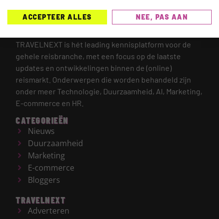
ACCEPTEER ALLES
NEE, PAS AAN
TRAVELNEXT is hét leading kennisplatform voor de
gehele reisbranche, met een focus op de laatste
updates en ontwikkelingen binnen de (online)
reismarkt.
Onderwerpen die worden behandeld zijn
onder meer Technologie, Duurzaamheid, AI, Marketing,
E-commerce en HR.
CATEGORIEËN
Nieuws
Duurzaamheid
Marketing
E-commerce
Bloggers
TRAVELNEXT
Adverteren