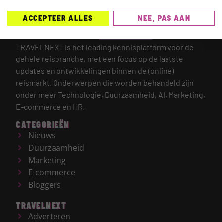
ACCEPTEER ALLES
NEE, PAS AAN
TRAVELNEXT is hét leading kennisplatform voor de
gehele reisbranche, met een focus op de laatste
updates en ontwikkelingen binnen de (online)
reismarkt.
Onderwerpen die worden behandeld zijn
onder meer Technologie, Duurzaamheid, AI, Marketing,
E-commerce en HR.
CATEGORIEËN
Nieuws
Duurzaamheid
Marketing
E-commerce
Bloggers
TRAVELNEXT
Adverteren