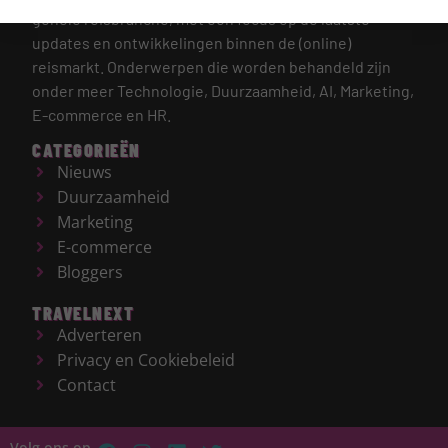
gehele reisbranche, met een focus op de laatste
updates en ontwikkelingen binnen de (online)
reismarkt.
Onderwerpen die worden behandeld zijn
onder meer Technologie, Duurzaamheid, AI, Marketing,
E-commerce en HR.
CATEGORIEËN
Nieuws
Duurzaamheid
Marketing
E-commerce
Bloggers
TRAVELNEXT
Adverteren
Privacy en Cookiebeleid
Contact
Volg ons op