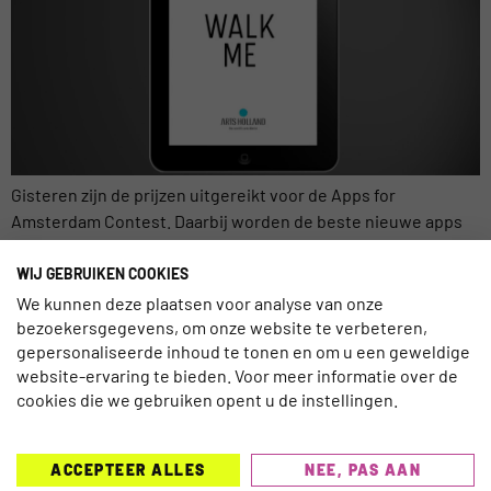
Gisteren zijn de prijzen uitgereikt voor de Apps for
Amsterdam Contest. Daarbij worden de beste nieuwe apps
die gebruik maken van open data onderscheiden met een
geldprijs, om zo het gebruik van Open data te stimuleren. De
WIJ GEBRUIKEN COOKIES
app moet minstens van één databron over Amsterdam
We kunnen deze plaatsen voor analyse van onze
gebruik maken. Er kwamen dit jaar zes thema’s aan bod,
bezoekersgegevens, om onze website te verbeteren,
gepersonaliseerde inhoud te tonen en om u een geweldige
waaronder […]
website-ervaring te bieden. Voor meer informatie over de
cookies die we gebruiken opent u de instellingen.
ACCEPTEER ALLES
NEE, PAS AAN
TRAVELNEXT is hét leading kennisplatform voor de