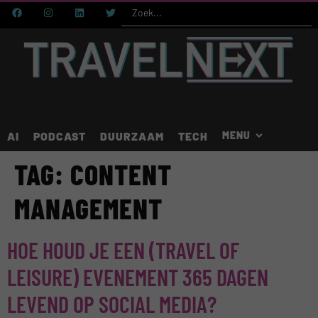
AI
PODCAST
DUURZAAM
TECH
TAG:
CONTENT
MANAGEMENT
HOE HOUD JE EEN (TRAVEL OF
LEISURE) EVENEMENT 365 DAGEN
LEVEND OP SOCIAL MEDIA?