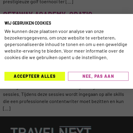
prestigieuze golf toernooi ter […]
GETAWAY ACADEMY. GRATIS
WIJ GEBRUIKEN COOKIES
WORKSHOPS VOOR TRAVELBLOGGERS
We kunnen deze plaatsen voor analyse van onze
IN DE DOP! #ADVERTORIAL
bezoekersgegevens, om onze website te verbeteren,
gepersonaliseerde inhoud te tonen en om u een geweldige
website-ervaring te bieden. Voor meer informatie over de
cookies die we gebruiken opent u de instellingen.
Reisreportages, travel blogging en SEO copywriting zijn
relevanter dan ooit. Hoe zorg je nu voor goede content van
bestemmingen? Afgelopen vrijdag hebben acht deelnemers
ACCEPTEER ALLES
NEE, PAS AAN
de workshop ‘Reisjournalistiek’ gevolgd bij Getaway aan de
Herengracht in Amsterdam en er volgen nog veel meer
sessies. Tijdens deze sessies wordt ingegaan op alle skills
die een professionele contentwriter moet bezitten en kun
[…]