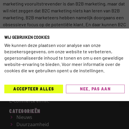
marketing vooruitstrevender is dan B2B marketing, maar dat
wil niet zeggen dat B2C marketing niets kan leren van B2B
marketing. B2B marketeers hebben namelijk doorgaans een
obsessieve focus op de potentiële klant. En daar kunnen B2C
marketeers, […]
WIJ GEBRUIKEN COOKIES
We kunnen deze plaatsen voor analyse van onze
bezoekersgegevens, om onze website te verbeteren,
gepersonaliseerde inhoud te tonen en om u een geweldige
website-ervaring te bieden. Voor meer informatie over de
TRAVELNEXT is hét leading kennisplatform voor de
cookies die we gebruiken opent u de instellingen.
gehele reisbranche, met een focus op de laatste
updates en ontwikkelingen binnen de (online)
reismarkt.
Onderwerpen die worden behandeld zijn
ACCEPTEER ALLES
NEE, PAS AAN
onder meer Technologie, Duurzaamheid, AI, Marketing,
E-commerce en HR.
CATEGORIEËN
Nieuws
Duurzaamheid