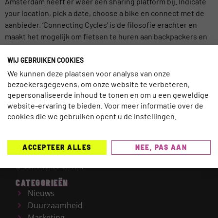
Amsterdam heeft er weer een sharing platform bij. Indicate
your location, pick a date, choose a bike en connect met de
aanbieder. ‘Connecting Cycles’ is de filosofie erachter en
maakt het mogelijk om fietsen te huren aan backpackers en
toeristen in onze hoofdstad.
WIJ GEBRUIKEN COOKIES
We kunnen deze plaatsen voor analyse van onze
bezoekersgegevens, om onze website te verbeteren,
gepersonaliseerde inhoud te tonen en om u een geweldige
website-ervaring te bieden. Voor meer informatie over de
TRAVELNEXT is hét leading kennisplatform voor de
cookies die we gebruiken opent u de instellingen.
gehele reisbranche, met een focus op de laatste
updates en ontwikkelingen binnen de (online)
reismarkt.
Onderwerpen die worden behandeld zijn
ACCEPTEER ALLES
NEE, PAS AAN
onder meer Technologie, Duurzaamheid, AI, Marketing,
E-commerce en HR.
CATEGORIEËN
Nieuws
Duurzaamheid
Marketing