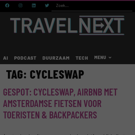
AI
PODCAST
DUURZAAM
TECH
TAG:
CYCLESWAP
GESPOT: CYCLESWAP, AIRBNB MET
AMSTERDAMSE FIETSEN VOOR
TOERISTEN & BACKPACKERS