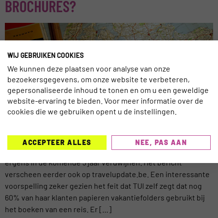
BROCHURES?
WIJ GEBRUIKEN COOKIES
We kunnen deze plaatsen voor analyse van onze
bezoekersgegevens, om onze website te verbeteren,
gepersonaliseerde inhoud te tonen en om u een geweldige
website-ervaring te bieden. Voor meer informatie over de
cookies die we gebruiken opent u de instellingen.
Volgens topman Nick Longman, directeur Online &
ACCEPTEER ALLES
NEE, PAS AAN
Distributie bij TUI UK gaan papieren vakantiebrochures
ergens in de komende 5 jaar verdwijnen. Het bericht
verscheen eerder ook op travelupdate.be. Een interessante
voorspelling zeker gezien het feit dat TUI zelf zegt dat nog
60% van haar klanten papieren vakantiefolders gebruikt bij
het boeken van een reis. Er […]