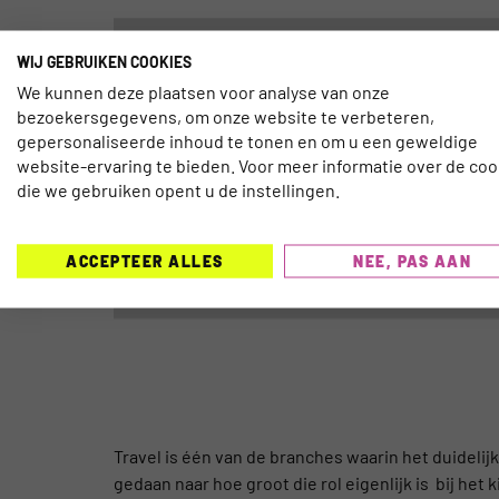
WIJ GEBRUIKEN COOKIES
We kunnen deze plaatsen voor analyse van onze
bezoekersgegevens, om onze website te verbeteren,
gepersonaliseerde inhoud te tonen en om u een geweldige
website-ervaring te bieden. Voor meer informatie over de coo
die we gebruiken opent u de instellingen.
ACCEPTEER ALLES
NEE, PAS AAN
Travel is één van de branches waarin het duideli
gedaan naar hoe groot die rol eigenlijk is bij het