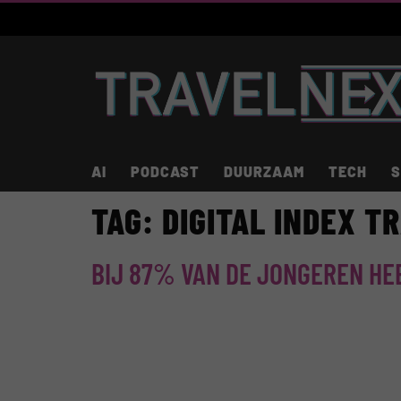
AI
PODCAST
DUURZAAM
TECH
S
TAG:
DIGITAL INDEX T
BIJ 87% VAN DE JONGEREN HE