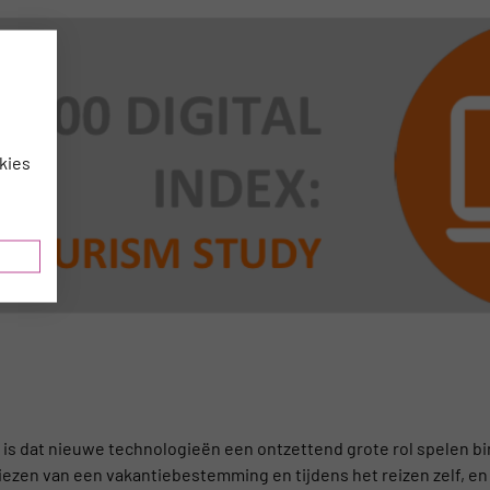
kies
jk is dat nieuwe technologieën een ontzettend grote rol spelen 
 kiezen van een vakantiebestemming en tijdens het reizen zelf, en 