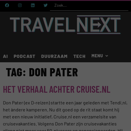
AI
PODCAST
DUURZAAM
TECH
TAG:
DON PATER
HET VERHAAL ACHTER CRUISE.NL
Don Pater (ex D-reizen) startte een jaar geleden met Tendi.nl,
het àndere kamperen. Nu dit goed op de rit staat komt hij
met een nieuw initiatief, Cruise.nl een verzamelsite van
cruisevakanties. Volgens Don Pater zijn cruisevakanties
allang niet meer voor 50-plussers en gepensioneerden. Hij