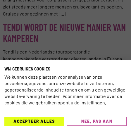
ziet steeds meer jongere mensen cruisevakanties boeken.
Cruises voor gezinnen met […]
TENDI WORDT DE NIEUWE MANIER VAN
KAMPEREN
Tendi is een Nederlandse touroperator die
kampeervakanties verzorgd naar diverse landen in Europa.
De Tendi tent is een lodge tent / safaritent van ruim 35 m2 en
WIJ GEBRUIKEN COOKIES
is voorzien van een riante buitenruimte in de vorm van een
We kunnen deze plaatsen voor analyse van onze
veranda. De tent geeft het absolute gevoel van kamperen,
bezoekersgegevens, om onze website te verbeteren,
vrijheid en rust. Back tot nature maar dan […]
gepersonaliseerde inhoud te tonen en om u een geweldige
website-ervaring te bieden. Voor meer informatie over de
cookies die we gebruiken opent u de instellingen.
ACCEPTEER ALLES
NEE, PAS AAN
TRAVELNEXT is hét leading kennisplatform voor de
gehele reisbranche, met een focus op de laatste