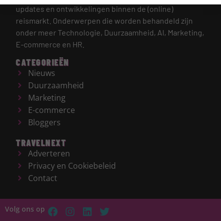
updates en ontwikkelingen binnen de (online)
reismarkt.
Onderwerpen die worden behandeld zijn
onder meer Technologie, Duurzaamheid, AI, Marketing,
E-commerce en HR.
CATEGORIEËN
Nieuws
Duurzaamheid
Marketing
E-commerce
Bloggers
TRAVELNEXT
Adverteren
Privacy en Cookiebeleid
Contact
Volg ons op