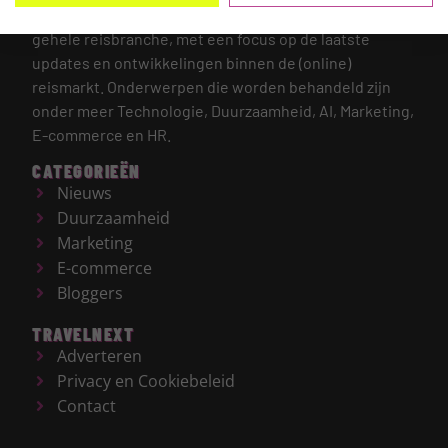
TRAVELNEXT is hét leading kennisplatform voor de
gehele reisbranche, met een focus op de laatste
updates en ontwikkelingen binnen de (online)
reismarkt.
Onderwerpen die worden behandeld zijn
onder meer Technologie, Duurzaamheid, AI, Marketing,
E-commerce en HR.
CATEGORIEËN
Nieuws
Duurzaamheid
Marketing
E-commerce
Bloggers
TRAVELNEXT
Adverteren
Privacy en Cookiebeleid
Contact