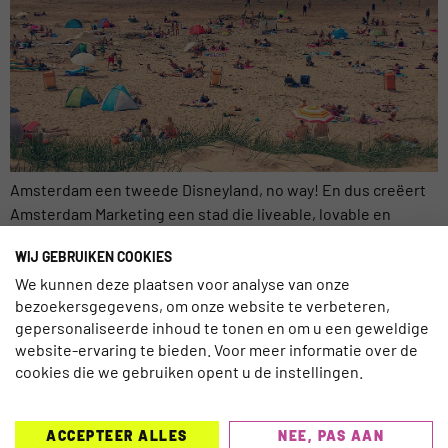
Amsterdam een tweede Disneyland, no way! En dus creëert
Amsterdam Marketing een stad die liveable, lovable en
profitable is. Tijdens een van de eerste sessies op
WIJ GEBRUIKEN COOKIES
#DTIC2015, die wij live mee volgden half november,
We kunnen deze plaatsen voor analyse van onze
gingen Fieke Flier & Ruben de Boer van Amsterdam
bezoekersgegevens, om onze website te verbeteren,
Marketing in op de vermarkting van Amsterdam, inclusief
gepersonaliseerde inhoud te tonen en om u een geweldige
‘The Amsterdam Beach’. Waar liggen […]
website-ervaring te bieden. Voor meer informatie over de
cookies die we gebruiken opent u de instellingen.
ACCEPTEER ALLES
NEE, PAS AAN