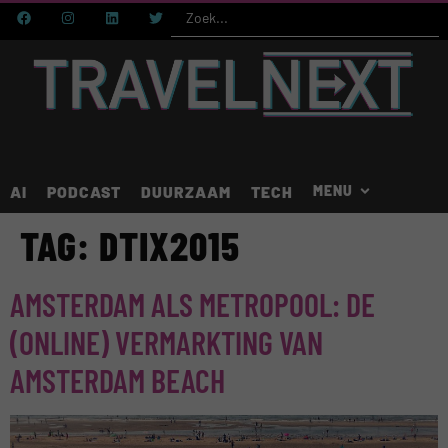
AI
PODCAST
DUURZAAM
TECH
TAG:
DTIX2015
AMSTERDAM ALS METROPOOL: DE
(ONLINE) VERMARKTING VAN
AMSTERDAM BEACH