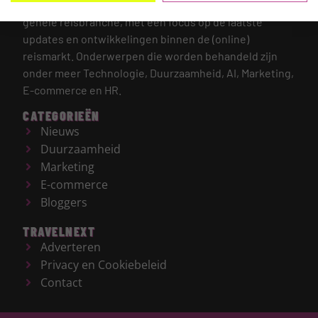
TRAVELNEXT is hét leading kennisplatform voor de
gehele reisbranche, met een focus op de laatste
updates en ontwikkelingen binnen de (online)
reismarkt.
Onderwerpen die worden behandeld zijn
onder meer Technologie, Duurzaamheid, AI, Marketing,
E-commerce en HR.
CATEGORIEËN
Nieuws
Duurzaamheid
Marketing
E-commerce
Bloggers
TRAVELNEXT
Adverteren
Privacy en Cookiebeleid
Contact