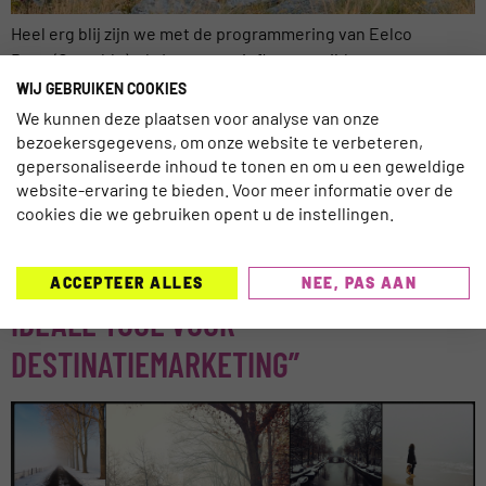
Heel erg blij zijn we met de programmering van Eelco
Roos (Croyable), als Instagram influencer tijdens ons
travelbloggers event, dat morgen tijdens de Vakantiebeurs
WIJ GEBRUIKEN COOKIES
(13 januari om 13.00 uur) van start gaat. In de Progress zaal
We kunnen deze plaatsen voor analyse van onze
deelt Eelco zijn kennis en kunde, hoe je nu succesvol
bezoekersgegevens, om onze website te verbeteren,
fotografie voor je marketing inzet. En dat zijn nuttige
gepersonaliseerde inhoud te tonen en om u een geweldige
website-ervaring te bieden. Voor meer informatie over de
inzichten voor de […]
cookies die we gebruiken opent u de instellingen.
EELCO ROOS: “STEEDS MEER
ORGANISATIES ZIEN INSTAGRAM ALS
ACCEPTEER ALLES
NEE, PAS AAN
IDEALE TOOL VOOR
DESTINATIEMARKETING”