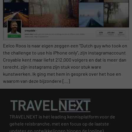
Eelco Roos is naar eigen zeggen een “Dutch guy who took on
the challenge to use his iPhone only”, zijn instagramaccount
Croyable kent maar liefst 212.000 volgers en dat is meer dan
terecht, zijn instagrams zijn stuk voor stuk ware
kunstwerken. Ik ging met hem in gesprek over het hoe en
waarom van deze bijzondere […]
TRAVELNEXT is hét leading kennisplatform voor de
gehele reisbranche, met een focus op de laatste
updates en ontwikkelingen binnen de (online)