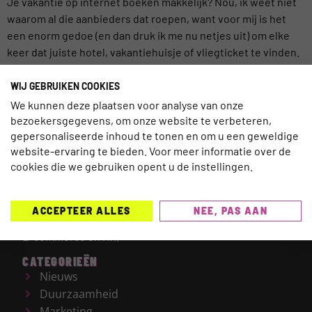
Je vakantie op internet boeken makkelijk? Nou, ik weet niet
waarom al die aanbieders dat roepen, want voor mij is het
een enorm gedoe (en dan druk ik me nu netjes uit) om elke
keer dat juiste hotel, vakantiehuisje of vliegticket te vinden.
Het feit dat ik […]
WIJ GEBRUIKEN COOKIES
We kunnen deze plaatsen voor analyse van onze
bezoekersgegevens, om onze website te verbeteren,
gepersonaliseerde inhoud te tonen en om u een geweldige
website-ervaring te bieden. Voor meer informatie over de
TRAVELNEXT is hét leading kennisplatform voor de
cookies die we gebruiken opent u de instellingen.
gehele reisbranche, met een focus op de laatste
updates en ontwikkelingen binnen de (online)
reismarkt.
Onderwerpen die worden behandeld zijn
ACCEPTEER ALLES
NEE, PAS AAN
onder meer Technologie, Duurzaamheid, AI, Marketing,
E-commerce en HR.
CATEGORIEËN
Nieuws
Duurzaamheid
Marketing