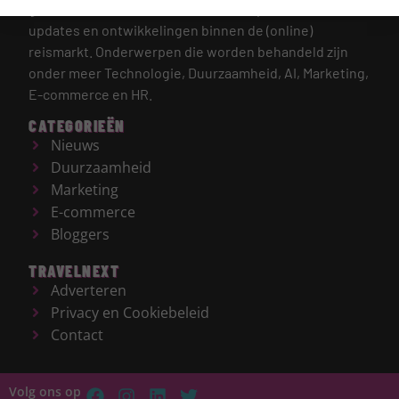
gehele reisbranche, met een focus op de laatste
updates en ontwikkelingen binnen de (online)
reismarkt.
Onderwerpen die worden behandeld zijn
onder meer Technologie, Duurzaamheid, AI, Marketing,
E-commerce en HR.
CATEGORIEËN
Nieuws
Duurzaamheid
Marketing
E-commerce
Bloggers
TRAVELNEXT
Adverteren
Privacy en Cookiebeleid
Contact
Volg ons op