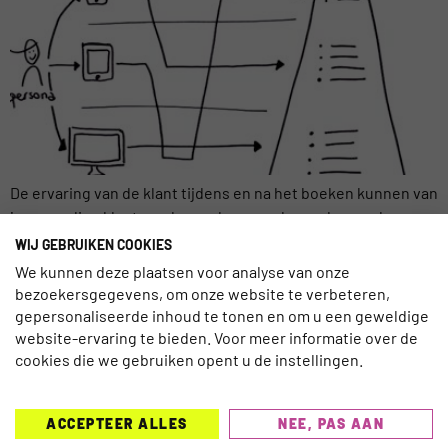
De ervaring van de klant tijdens en na het boeken kunnen van
je eenmalige klant een levenslange ambassadeur maken.
Maar dan is het zaak dat je zorgt voor de ultieme boekings
WIJ GEBRUIKEN COOKIES
ervaring tijdens dit proces. Forrester Research heeft
We kunnen deze plaatsen voor analyse van onze
regelmatig webinars en dit keer werd in een uur duidelijk
bezoekersgegevens, om onze website te verbeteren,
gemaakt hoe je voor je klanten de […]
gepersonaliseerde inhoud te tonen en om u een geweldige
website-ervaring te bieden. Voor meer informatie over de
cookies die we gebruiken opent u de instellingen.
ACCEPTEER ALLES
NEE, PAS AAN
TRAVELNEXT is hét leading kennisplatform voor de