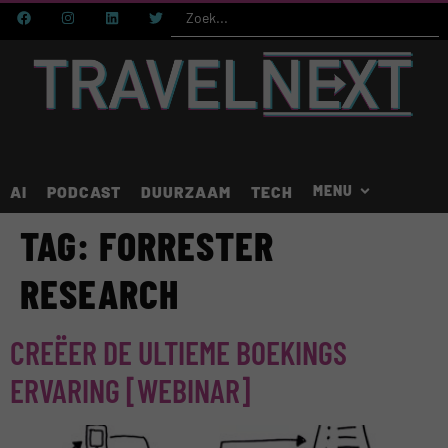
AI
PODCAST
DUURZAAM
TECH
TAG:
FORRESTER
RESEARCH
CREËER DE ULTIEME BOEKINGS
ERVARING [WEBINAR]