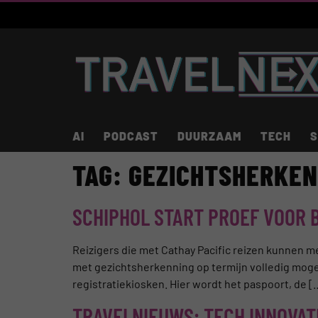
AI
PODCAST
DUURZAAM
TECH
S
TAG:
GEZICHTSHERKEN
SCHIPHOL START PROEF VOOR
Reizigers die met Cathay Pacific reizen kunnen 
met gezichtsherkenning op termijn volledig moge
registratiekiosken. Hier wordt het paspoort, de [
TRAVELNIEUWS: TECH INNOVAT