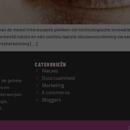
 van de meest interessante plekken om technologische innovatie t
oorbeeld robots en een continu laatste nieuwsvoorziening via ee
chtsherkenning […]
CATEGORIEËN
Nieuws
Duurzaamheid
r de gehele
Marketing
es en
E-commerce
derwerpen
Bloggers
gie,
R.