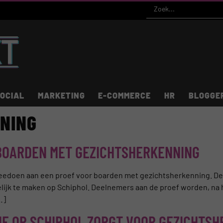
OCIAL
MARKETING
E-COMMERCE
HR
BLOGGE
NING
 BOARDEN MET GEZICHTSHERKENNING
meedoen aan een proef voor boarden met gezichtsherkenning. De 
lijk te maken op Schiphol. Deelnemers aan de proef worden, na 
…]
IE OP SCHIPHOL ZORGT VOOR GEZICHTSH