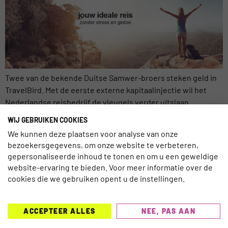
Twee van de bekende Duitse Samwer-broers steken geld in
TravelBird. Met de eerste externe kapitaalinjectie wil het
Nederlandse reisbedrijf de vleugels verder uitslaan.
Medeoprichter Symen Jansma: ‘Tot nu toe hebben we onze
WIJ GEBRUIKEN COOKIES
groei feitelijk laten afremmen door cashflow.’ In een recent
We kunnen deze plaatsen voor analyse van onze
interview met Twinkle kondigde Jansma de komst van extern
bezoekersgegevens, om onze website te verbeteren,
groeigeld al aan, zonder daarbij […]
gepersonaliseerde inhoud te tonen en om u een geweldige
website-ervaring te bieden. Voor meer informatie over de
cookies die we gebruiken opent u de instellingen.
ACCEPTEER ALLES
NEE, PAS AAN
TRAVELNEXT is hét leading kennisplatform voor de
gehele reisbranche, met een focus op de laatste