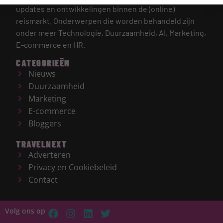
updates en ontwikkelingen binnen de (online)
reismarkt.
Onderwerpen die worden behandeld zijn
onder meer Technologie, Duurzaamheid, AI, Marketing,
E-commerce en HR.
CATEGORIEËN
Nieuws
Duurzaamheid
Marketing
E-commerce
Bloggers
TRAVELNEXT
Adverteren
Privacy en Cookiebeleid
Contact
Volg ons op