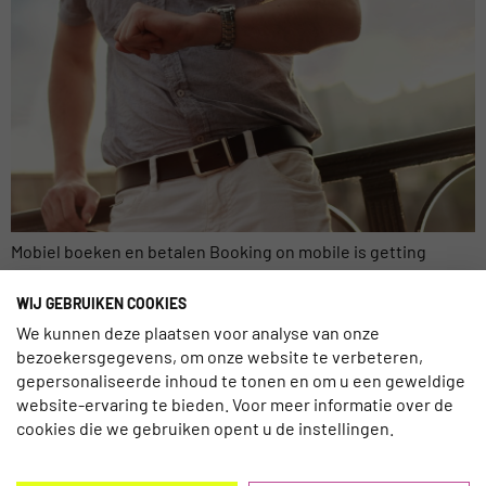
Mobiel boeken en betalen Booking on mobile is getting
mainstream, werd gezegd toen cijfers bekend werden over
mobiele boekingen in de reisbranche, onderzocht door
WIJ GEBRUIKEN COOKIES
Criteo. Daaruit bleek dat tablets vaak gebruikt werden voor
We kunnen deze plaatsen voor analyse van onze
het boeken van vliegtickets en smartphones voor het
bezoekersgegevens, om onze website te verbeteren,
gepersonaliseerde inhoud te tonen en om u een geweldige
boeken van hotelkamers. In-app boekingen bleken een grote
website-ervaring te bieden. Voor meer informatie over de
hit, cijfers uit datzelfde onderzoek lieten […]
cookies die we gebruiken opent u de instellingen.