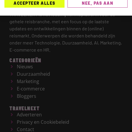
ACCEPTEER ALLES
NEE, PAS AAN
TRAVELNEXT is hét leading kennisplatform voor de
gehele reisbranche, met een focus op de laatste
updates en ontwikkelingen binnen de (online)
reismarkt.
Onderwerpen die worden behandeld zijn
onder meer Technologie, Duurzaamheid, AI, Marketing,
E-commerce en HR.
CATEGORIEËN
Nieuws
Duurzaamheid
Marketing
E-commerce
Bloggers
TRAVELNEXT
Adverteren
Privacy en Cookiebeleid
Contact