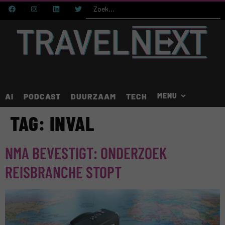
AI
PODCAST
DUURZAAM
TECH
TAG:
INVAL
NMA BEVESTIGT: ONDERZOEK
REISBRANCHE STOPT