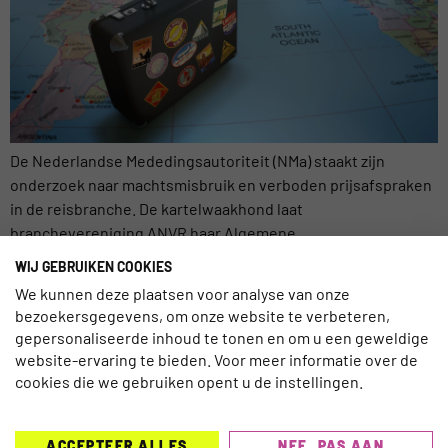
De Nederlandse Mededingsautoriteit (NMa) staakt zijn
onderzoek naar machtsmisbruik en verboden prijsafspraken
in de reisbranche. De kartelwaakhond laat
branchevereniging ANVR haar Algemene
Agentuurvoorwaarden aanpassen, maar daarmee is de kous
WIJ GEBRUIKEN COOKIES
af. De organisatie heeft zojuist een verklaring op zijn website
We kunnen deze plaatsen voor analyse van onze
gepubliceerd,. Daarin staat: ‘De NMa heeft de
bezoekersgegevens, om onze website te verbeteren,
reisbrancheorganisatie ANVR (de belangenbehartiger van
gepersonaliseerde inhoud te tonen en om u een geweldige
circa 1.550 reisbureaus en 200 […]
website-ervaring te bieden. Voor meer informatie over de
cookies die we gebruiken opent u de instellingen.
ACCEPTEER ALLES
NEE, PAS AAN