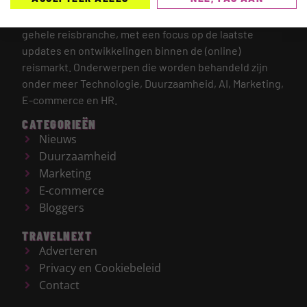
TRAVELNEXT is hét leading kennisplatform voor de
gehele reisbranche, met een focus op de laatste
updates en ontwikkelingen binnen de (online)
reismarkt.
Onderwerpen die worden behandeld zijn
onder meer Technologie, Duurzaamheid, AI, Marketing,
E-commerce en HR.
CATEGORIEËN
Nieuws
Duurzaamheid
Marketing
E-commerce
Bloggers
TRAVELNEXT
Adverteren
Privacy en Cookiebeleid
Contact