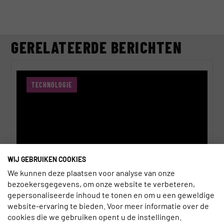
GERELATEERDE BERICHTEN
TECHNOLOGIE
WIJ GEBRUIKEN COOKIES
We kunnen deze plaatsen voor analyse van onze
bezoekersgegevens, om onze website te verbeteren,
gepersonaliseerde inhoud te tonen en om u een geweldige
EGYPTE LANCEERT NIEUW DIGITAAL
website-ervaring te bieden. Voor meer informatie over de
VISUMSYSTEEM
cookies die we gebruiken opent u de instellingen.