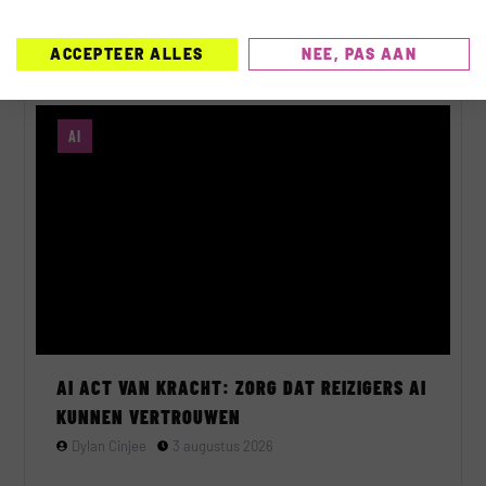
Dylan Cinjee
5 augustus 2026
ACCEPTEER ALLES
NEE, PAS AAN
AI
AI ACT VAN KRACHT: ZORG DAT REIZIGERS AI
KUNNEN VERTROUWEN
Dylan Cinjee
3 augustus 2026