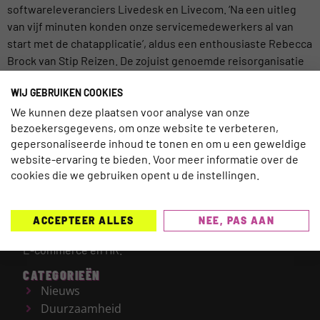
softwareleveranciers Livedesk en Livecom. ‘Na een uitleg
van vijf minuten konden onze servicemedewerkers al van
start met de chatapplicatie’, aldus een enthousiaste Rebecca
Brock van Stip Reizen. De zojuist genoemde reisorganisatie
ging ruim […]
WIJ GEBRUIKEN COOKIES
We kunnen deze plaatsen voor analyse van onze
bezoekersgegevens, om onze website te verbeteren,
gepersonaliseerde inhoud te tonen en om u een geweldige
website-ervaring te bieden. Voor meer informatie over de
TRAVELNEXT is hét leading kennisplatform voor de
cookies die we gebruiken opent u de instellingen.
gehele reisbranche, met een focus op de laatste
updates en ontwikkelingen binnen de (online)
reismarkt.
Onderwerpen die worden behandeld zijn
ACCEPTEER ALLES
NEE, PAS AAN
onder meer Technologie, Duurzaamheid, AI, Marketing,
E-commerce en HR.
CATEGORIEËN
Nieuws
Duurzaamheid