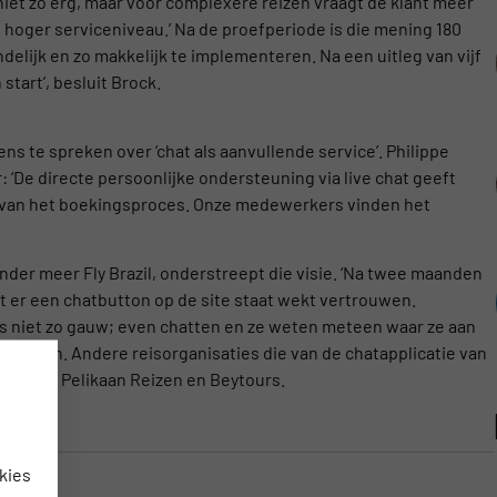
 niet zo erg, maar voor complexere reizen vraagt de klant meer
n hoger serviceniveau.’ Na de proefperiode is die mening 180
ndelijk en zo makkelijk te implementeren. Na een uitleg van vijf
tart’, besluit Brock.
ns te spreken over ‘chat als aanvullende service’. Philippe
r: ‘De directe persoonlijke ondersteuning via live chat geeft
 van het boekingsproces. Onze medewerkers vinden het
nder meer Fly Brazil, onderstreept die visie. ‘Na twee maanden
 dat er een chatbutton op de site staat wekt vertrouwen.
s niet zo gauw; even chatten en ze weten meteen waar ze aan
telt Collin. Andere reisorganisaties die van de chatapplicatie van
Reizen, Pelikaan Reizen en Beytours.
kies