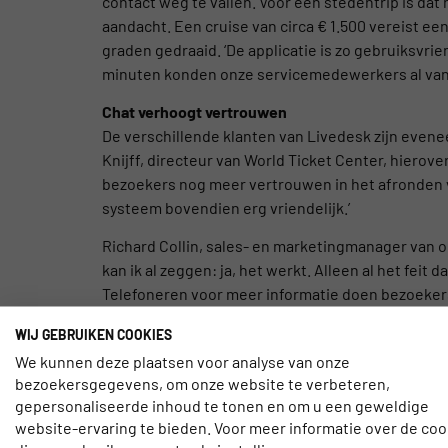
contact weg te vallen. Voor een stedentrip is dat
aandacht. Een cruise van circa € 1.500 vereist ee
graden gedraaid. ‘De applicatie is zo gebruiksvrie
minuten konden onze servicemedewerkers al van s
Chat verhoogt vertrouwen
De verschillende klanten van Livedesk zijn evenee
Knijff, directeur van World Ticket Center, hierove
bezoekers nog meer vertrouwen in het afronden
systeem bovendien erg vriendelijk.’
Richard Collin, sales- en marketingmanager van o
kan ik al zeggen: ja, het werkt. Alleen al het feit
Telefoneren voor meer informatie doen bezoeker
toe zijn. Het aantal afhakers daalt dankzij chat’, s
WIJ GEBRUIKEN COOKIES
Livedesk gebruikmaken, zijn onder andere Disma 
We kunnen deze plaatsen voor analyse van onze
Gespot op
Telecommerce.
bezoekersgegevens, om onze website te verbeteren,
gepersonaliseerde inhoud te tonen en om u een geweldige
website-ervaring te bieden. Voor meer informatie over de coo