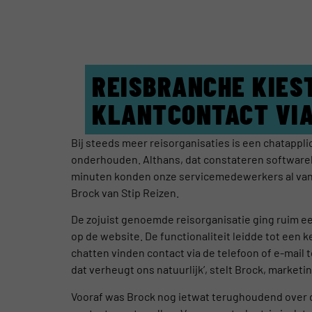
REISBRANCHE KIES
KLANTCONTACT VIA
Bij steeds meer reisorganisaties is een chatappli
onderhouden. Althans, dat constateren software
minuten konden onze servicemedewerkers al van s
Brock van Stip Reizen.
De zojuist genoemde reisorganisatie ging ruim ee
op de website. De functionaliteit leidde tot ee
chatten vinden contact via de telefoon of e-mail 
dat verheugt ons natuurlijk’, stelt Brock, market
Vooraf was Brock nog ietwat terughoudend over de