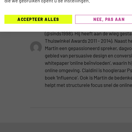
die we gebruiken opent u de instellingen.
MARTIN VAN KRANENBURG
In 2007 heeft Martin het marketingblog R
ACCEPTEER ALLES
NEE, PAS AAN
overgegaan naar TravelNext. Martin van 
(@sinds1998). Hij heeft aan de wieg gest
Thuiswinkel Awards 2011 - 2014). Naast he
Martin een gepassioneerd spreker, dagvoor
gebied van persuasive design en conversie
whitepaper ‘online beïnvloeden’, waarin hi
online omgeving. Cialdini is hoogleraar
boek ‘Influence‘. Ook is Martin de beden
helpt met structurele focus snel de onlin