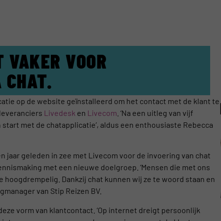
T VAKER VOOR
 CHAT.
catie op de website geïnstalleerd om het contact met de klant te
leveranciers
Livedesk
en
Livecom
. ‘Na een uitleg van vijf
tart met de chatapplicatie’, aldus een enthousiaste Rebecca
n jaar geleden in zee met Livecom voor de invoering van chat
n kennismaking met een nieuwe doelgroep. ‘Mensen die met ons
te hoogdrempelig. Dankzij chat kunnen wij ze te woord staan en
ingmanager van Stip Reizen BV.
ze vorm van klantcontact. ‘Op internet dreigt persoonlijk