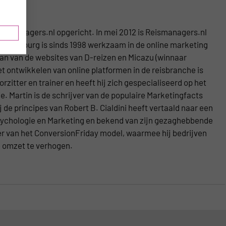
eismanagers.nl opgericht. In mei 2012 is Reismanagers.nl
Kranenburg is sinds 1998 werkzaam in de online marketing
aan van de websites van D-reizen en Micazu (winnaar
t ontwikkelen van online platformen in de reisbranche is
zitter en trainer en heeft hij zich gespecialiseerd op het
. Martin is de schrijver van de populaire Marketingfacts
j de principes van Robert B. Cialdini heeft vertaald naar een
 Psychologie en Marketing en bekend van zijn gezaghebbende
ker van het ConversionFriday model, waarmee hij bedrijven
e omzet te verhogen.