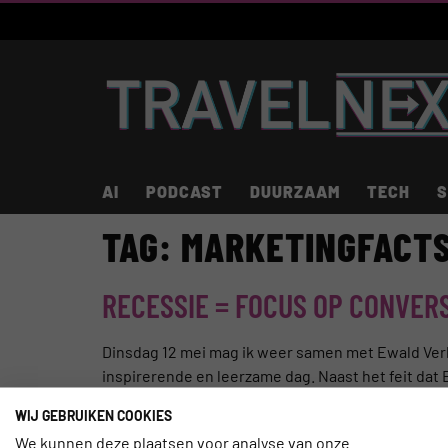
AI
PODCAST
DUURZAAM
TECH
S
TAG:
MARKETINGFACT
RECESSIE = FOCUS OP CONVER
Dinsdag 12 mei mag ik weer samen met Ewald Verhoo
inspirerende en leerzame dag. Naast het feit dat
gaan we […]
WIJ GEBRUIKEN COOKIES
We kunnen deze plaatsen voor analyse van onze