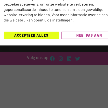
bezoekersgegevens, om onze website te verbeteren,
gepersonaliseerde inhoud te tonen en om u een geweldige
website-ervaring te bieden. Voor meer informatie over de coo
TRAVELNEXT is hét leading kennisplatform voo
die we gebruiken opent u de instellingen.
reisbranche, met een focus op de laatste updat
ontwikkelingen binnen de (online) reismarkt.
On
ACCEPTEER ALLES
NEE, PAS AAN
die worden behandeld zijn onder meer Technolo
Duurzaamheid, AI, Marketing, E-commerce en H
Volg ons op