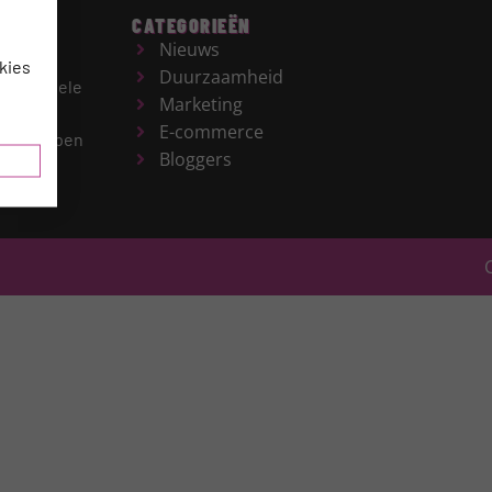
CATEGORIEËN
Nieuws
kies
Duurzaamheid
r de gehele
Marketing
es en
E-commerce
derwerpen
Bloggers
gie,
R.