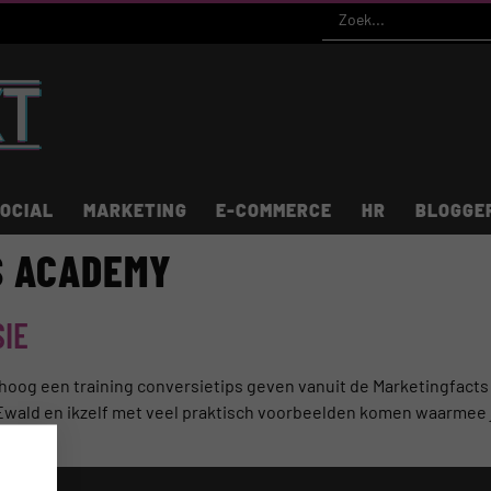
OCIAL
MARKETING
E-COMMERCE
HR
BLOGGE
S ACADEMY
SIE
g een training conversietips geven vanuit de Marketingfacts Aca
 Ewald en ikzelf met veel praktisch voorbeelden komen waarmee 