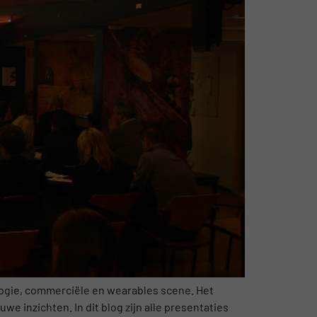
logie, commerciële en wearables scene. Het
e inzichten. In dit blog zijn alle presentaties