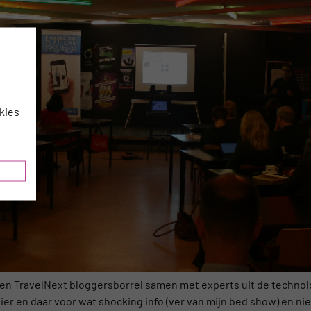
kies
en TravelNext bloggersborrel samen met experts uit de techno
r en daar voor wat shocking info (ver van mijn bed show) en nieuw