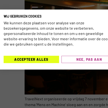
WIJ GEBRUIKEN COOKIES
We kunnen deze plaatsen voor analyse van onze
bezoekersgegevens, om onze website te verbeteren,
gepersonaliseerde inhoud te tonen en om u een geweldige
website-ervaring te bieden. Voor meer informatie over de coo
die we gebruiken opent u de instellingen.
ACCEPTEER ALLES
NEE, PAS AAN
TravelNext organiseerde op vrijdag 7 november e
thema ‘Mens en Machine’ sloeg aan en en zorgde hie