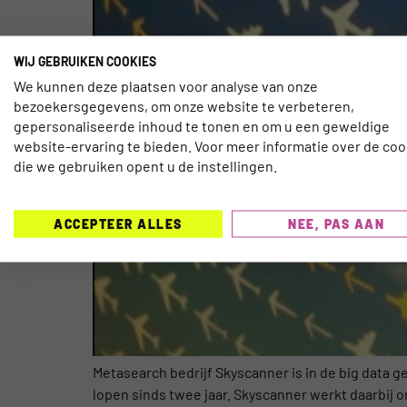
WIJ GEBRUIKEN COOKIES
We kunnen deze plaatsen voor analyse van onze
bezoekersgegevens, om onze website te verbeteren,
gepersonaliseerde inhoud te tonen en om u een geweldige
website-ervaring te bieden. Voor meer informatie over de coo
die we gebruiken opent u de instellingen.
ACCEPTEER ALLES
NEE, PAS AAN
Metasearch bedrijf Skyscanner is in de big data g
lopen sinds twee jaar. Skyscanner werkt daarbij