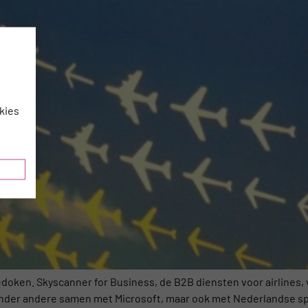
kies
edoken. Skyscanner for Business, de B2B diensten voor airlines,
 onder andere samen met Microsoft, maar ook met Nederlandse sp