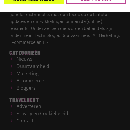
TRAVELNEXT is hét leading kennisplatform voor de
gehele reisbranche, met een focus op de laatste
updates en ontwikkelingen binnen de (online)
reismarkt.
Onderwerpen die worden behandeld zijn
onder meer Technologie, Duurzaamheid, AI, Marketing,
E-commerce en HR.
CATEGORIEËN
Nieuws
Duurzaamheid
Marketing
E-commerce
Bloggers
TRAVELNEXT
Adverteren
Privacy en Cookiebeleid
Contact