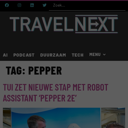
AI
PODCAST
DUURZAAM
TECH
TAG:
PEPPER
TUI ZET NIEUWE STAP MET ROBOT
ASSISTANT ‘PEPPER 2E’