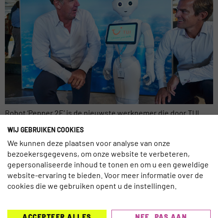
Robot ‘Pepper 2E’ is de nieuwste werknemer die door TUI
Nordic is aangenomen. Pepper 2E werkt als Robot Assistant
WIJ GEBRUIKEN COOKIES
en maakt deel uit van TUI’s nieuwe Data Analytics en Machine
We kunnen deze plaatsen voor analyse van onze
Learning team. TUI is de eerste reisorganisatie ter wereld
bezoekersgegevens, om onze website te verbeteren,
dat op deze manier robotica in zijn werk gaat gebruiken.
gepersonaliseerde inhoud te tonen en om u een geweldige
“Automatisering, artificial intelligence en robotica zijn […]
website-ervaring te bieden. Voor meer informatie over de
cookies die we gebruiken opent u de instellingen.
ACCEPTEER ALLES
NEE, PAS AAN