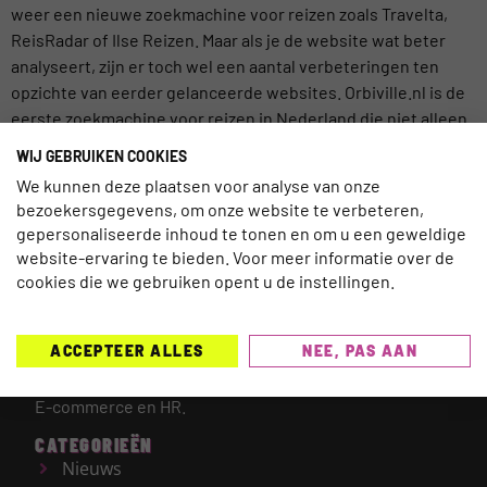
weer een nieuwe zoekmachine voor reizen zoals Travelta,
ReisRadar of Ilse Reizen. Maar als je de website wat beter
analyseert, zijn er toch wel een aantal verbeteringen ten
opzichte van eerder gelanceerde websites. Orbiville.nl is de
eerste zoekmachine voor reizen in Nederland die niet alleen
de prijzen […]
WIJ GEBRUIKEN COOKIES
We kunnen deze plaatsen voor analyse van onze
bezoekersgegevens, om onze website te verbeteren,
gepersonaliseerde inhoud te tonen en om u een geweldige
website-ervaring te bieden. Voor meer informatie over de
TRAVELNEXT is hét leading kennisplatform voor de
cookies die we gebruiken opent u de instellingen.
gehele reisbranche, met een focus op de laatste
updates en ontwikkelingen binnen de (online)
ACCEPTEER ALLES
NEE, PAS AAN
reismarkt.
Onderwerpen die worden behandeld zijn
onder meer Technologie, Duurzaamheid, AI, Marketing,
E-commerce en HR.
CATEGORIEËN
Nieuws