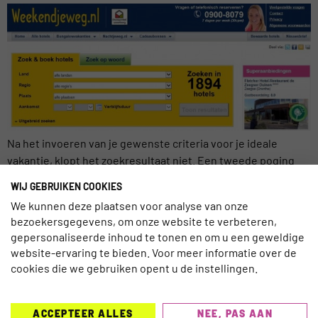
Na het invoeren van je gewenste criteria voor je ideale
vakantie, klopt het zoekresultaat niet. Een tweede poging
resulteert in hetzelfde. Of de navigatie is zeer traag. Gevolg:
WIJ GEBRUIKEN COOKIES
je surft naar een andere reiswebsite! Een vakantie zoeken
We kunnen deze plaatsen voor analyse van onze
moet leuk zijn en geen ergernis. Er zijn nog steeds veel
bezoekersgegevens, om onze website te verbeteren,
reiswebsites waarbij de zoeknavigatie en multiple
gepersonaliseerde inhoud te tonen en om u een geweldige
filterkeuze […]
website-ervaring te bieden. Voor meer informatie over de
cookies die we gebruiken opent u de instellingen.
ACCEPTEER ALLES
NEE, PAS AAN