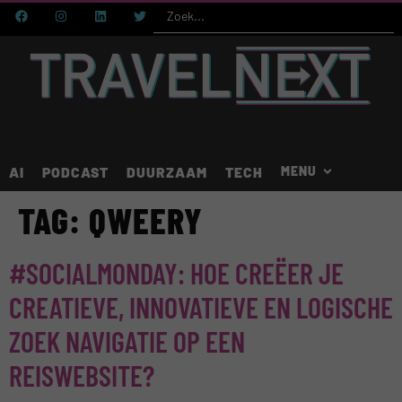
AI
PODCAST
DUURZAAM
TECH
TAG:
QWEERY
#SOCIALMONDAY: HOE CREËER JE
CREATIEVE, INNOVATIEVE EN LOGISCHE
ZOEK NAVIGATIE OP EEN
REISWEBSITE?