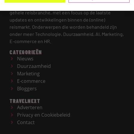
TRAVELNEXT is hét leading kennisplatform voor de
gehele reisbranche, met een focus op de laatste
updates en ontwikkelingen binnen de (online)
reismarkt.
Onderwerpen die worden behandeld zijn
onder meer Technologie, Duurzaamheid, AI, Marketing,
E-commerce en HR.
CATEGORIEËN
Nieuws
Duurzaamheid
Marketing
E-commerce
Bloggers
TRAVELNEXT
Adverteren
Privacy en Cookiebeleid
Contact