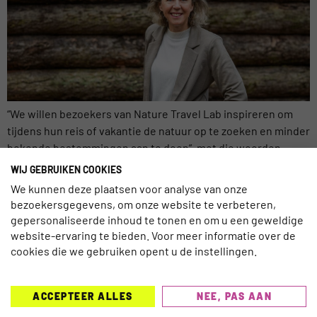
“We willen bezoekers van Nature Travel Lab inspireren om
tijdens hun reis of vakantie de natuur op te zoeken en minder
bekende bestemmingen aan te doen”, met die woorden
kondigt Madelon Seignette het nieuwe reisplatform Nature
WIJ GEBRUIKEN COOKIES
Travel Lab aan. Naturetravellab.com is sinds 8 januari 2024
We kunnen deze plaatsen voor analyse van onze
live. Het platform is ontworpen om natuurliefhebbers en
bezoekersgegevens, om onze website te verbeteren,
avontuurzoekers te […]
gepersonaliseerde inhoud te tonen en om u een geweldige
website-ervaring te bieden. Voor meer informatie over de
cookies die we gebruiken opent u de instellingen.
ACCEPTEER ALLES
NEE, PAS AAN
TRAVELNEXT is hét leading kennisplatform voor de