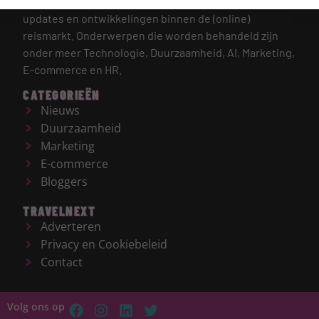
gehele reisbranche, met een focus op de laatste
updates en ontwikkelingen binnen de (online)
reismarkt.
Onderwerpen die worden behandeld zijn
onder meer Technologie, Duurzaamheid, AI, Marketing,
E-commerce en HR.
CATEGORIEËN
Nieuws
Duurzaamheid
Marketing
E-commerce
Bloggers
TRAVELNEXT
Adverteren
Privacy en Cookiebeleid
Contact
Volg ons op